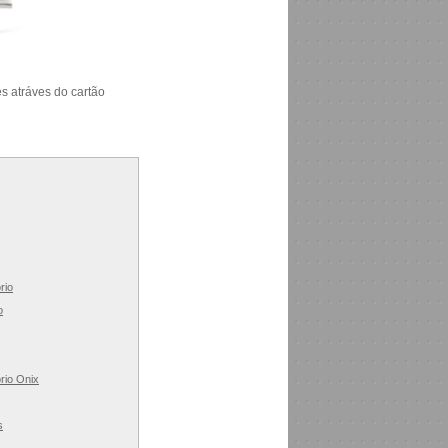
s atráves do cartão
rio
o
rio Onix
s