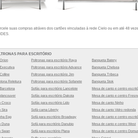
rcele suas compras atráves dos cartões vinculadas à rede Cielo ou em até 48 veze
DES.
LTRONAS PARA ESCRITÓRIO
 Orion
Poltronas para escritório Raya
Banqueta Batery
 Executiva
Poltronas para escritório Advance
Banqueta Chelsea
Colline
Poltronas para escritório Jim
Banqueta Tribeca
elona Releitura
Poltronas para escritório Sofanete
Banqueta Stok
 Barcelona
Sofás para escritório Lancelote
Mesa de canto e centro escritó
o Vancouver
Sofás para escritório Dakota
Mesa de canto e centro Fresn
io Croco
Sofás para escritório Lido
Mesa de canto Ninho
o Sira
Sofá-cama Liberty
Mesa de canto Vidro redonda
inha Egg
Sofá para escritório Broadway
Mesa de canto e centro escritó
io Duna
Sofá para escritório Danubio
Mesa de canto e centro West
io Swan
Sofá para escritório Plana
Mesa de canto e centro Domu