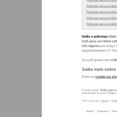
Poltronas para escritóri
Poltronas para escritóri
Poltronas para escritóri
Poltronas para escritóri
Poltronas para escritór
Sofás e poltronas
Dipiù
Sofá para escritório Lid
três lugares
com braço, 
respectivamente x P 75c
Se você gostou dos
sofá
Saiba mais sobre
Entre em
contato por ema
O texto acima "
Sofás para es
autorização do autor. Plágio
Você esta aqui:
Home
>
Polt
Home
Empresa
Divi