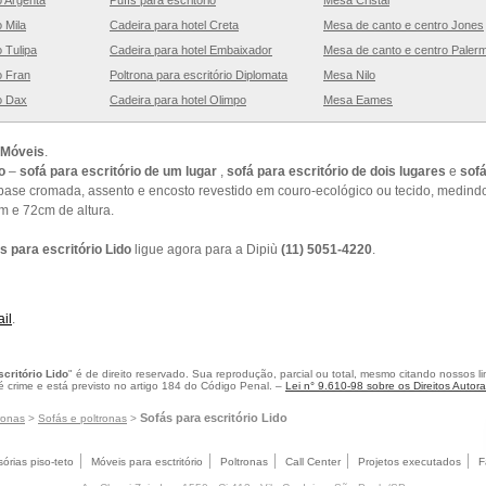
o Argenta
Puffs para escritório
Mesa Cristal
o Mila
Cadeira para hotel Creta
Mesa de canto e centro Jones
o Tulipa
Cadeira para hotel Embaixador
Mesa de canto e centro Paler
o Fran
Poltrona para escritório Diplomata
Mesa Nilo
io Dax
Cadeira para hotel Olimpo
Mesa Eames
 Móveis
.
o
–
sofá para escritório de um lugar
,
sofá para escritório de dois lugares
e
sofá
base cromada, assento e encosto revestido em couro-ecológico ou tecido, medind
m e 72cm de altura.
s para escritório Lido
ligue agora para a Dipiù
(11) 5051-4220
.
il
.
critório Lido
" é de direito reservado. Sua reprodução, parcial ou total, mesmo citando nossos li
 é crime e está previsto no artigo 184 do Código Penal. –
Lei n° 9.610-98 sobre os Direitos Autora
Sofás para escritório Lido
ronas
>
Sofás e poltronas
>
sórias piso-teto
Móveis para esctritório
Poltronas
Call Center
Projetos executados
F