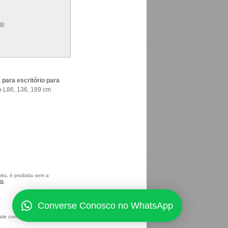
mo
 para escritório para
o L86, 136, 189 cm
nks, é proibida sem a
is
.
Converse Conosco no WhatsApp
ale conosco
Mapa Site